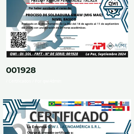
001928
/
Certificados
/ Por
qwi4dmin